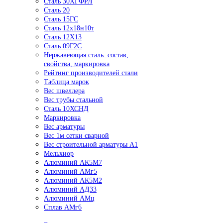
Сталь 30ХГФРЛ
Сталь 20
Сталь 15ГС
Сталь 12х18н10т
Сталь 12Х13
Сталь 09Г2С
Нержавеющая сталь: состав,
свойства, маркировка
Рейтинг производителей стали
Таблица марок
Вес швеллера
Вес трубы стальной
Сталь 10ХСНД
Маркировка
Вес арматуры
Вес 1м сетки сварной
Вес строительной арматуры А1
Мельхиор
Алюминий АК5М7
Алюминий АМг5
Алюминий АК5М2
Алюминий АД33
Алюминий АМц
Сплав АМг6