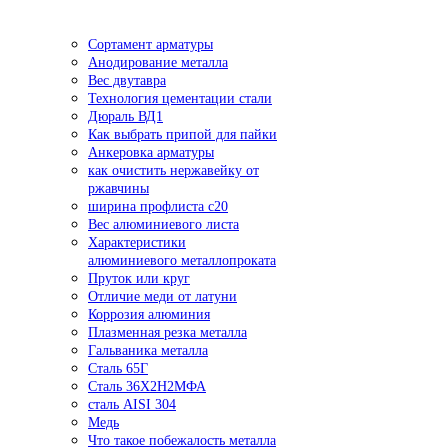
Сортамент арматуры
Анодирование металла
Вес двутавра
Технология цементации стали
Дюраль ВД1
Как выбрать припой для пайки
Анкеровка арматуры
как очистить нержавейку от
ржавчины
ширина профлиста с20
Вес алюминиевого листа
Характеристики
алюминиевого металлопроката
Пруток или круг
Отличие меди от латуни
Коррозия алюминия
Плазменная резка металла
Гальваника металла
Сталь 65Г
Сталь 36Х2Н2МФА
сталь AISI 304
Медь
Что такое побежалость металла