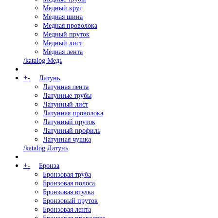
Медный круг
Медная шина
Медная проволока
Медный пруток
Медный лист
Медная лента
/katalog Медь
+
-
Латунь
Латунная лента
Латунные трубы
Латунный лист
Латунная проволока
Латунный пруток
Латунный профиль
Латунная чушка
/katalog Латунь
+
-
Бронза
Бронзовая труба
Бронзовая полоса
Бронзовая втулка
Бронзовый пруток
Бронзовая лента