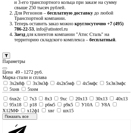
и 3-его транспортного кольца при заказе на сумму
свыше 250 тысяч рублей.
Для Регионов –
бесплатную доставку
до любой
Транспортной компании.
Теперь оставить заказ можно
круглосуточно +7 (495)
786-22-53
, info@atissteel.ru
Заезд
для клиентов компании "Атис Сталь" на
территорию складского комплекса –
бесплатный
.
Параметры
Цена
49
-
1272
руб.
Марка стали и сплава
3х2в8ф
3х3м3ф
4х2в5мф
4х5мфс
5х3в3мфс
5хнв
5хнм
6хв2с
7х3
8х3
9хс
20х13
30х13
40х13
95х18
р18
р6м5
р9к5
У10А
У8А
Х12МФ
х12ф1
хвг
шх15
Показать все