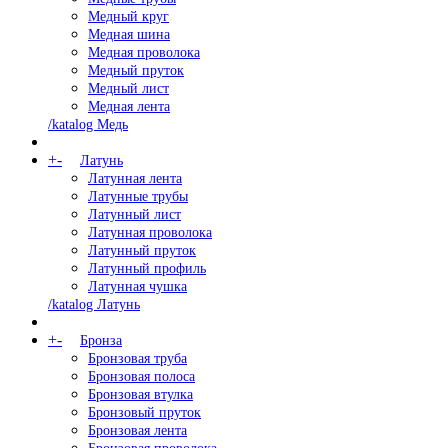
Медный круг
Медная шина
Медная проволока
Медный пруток
Медный лист
Медная лента
/katalog Медь
+
-
Латунь
Латунная лента
Латунные трубы
Латунный лист
Латунная проволока
Латунный пруток
Латунный профиль
Латунная чушка
/katalog Латунь
+
-
Бронза
Бронзовая труба
Бронзовая полоса
Бронзовая втулка
Бронзовый пруток
Бронзовая лента