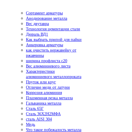
Сортамент арматуры
Анодирование металла
Вес двутавра
Технология цементации стали
Дюраль ВД1
Как выбрать припой для пайки
Анкеровка арматуры
как очистить нержавейку от
ржавчины
ширина профлиста с20
Вес алюминиевого листа
Характеристики
алюминиевого металлопроката
Пруток или круг
Отличие меди от латуни
Коррозия алюминия
Плазменная резка металла
Гальваника металла
Сталь 65Г
Сталь 36Х2Н2МФА
сталь AISI 304
Медь
Что такое побежалость металла