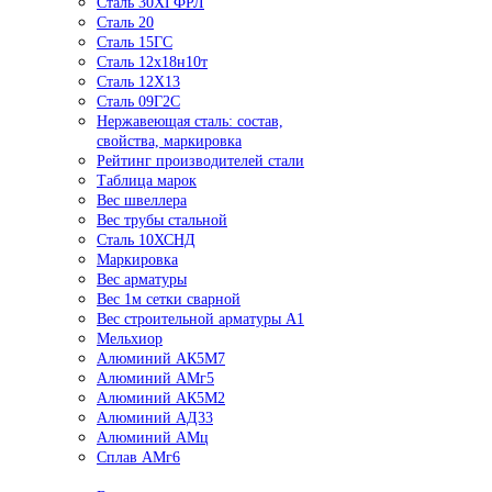
Сталь 30ХГФРЛ
Сталь 20
Сталь 15ГС
Сталь 12х18н10т
Сталь 12Х13
Сталь 09Г2С
Нержавеющая сталь: состав,
свойства, маркировка
Рейтинг производителей стали
Таблица марок
Вес швеллера
Вес трубы стальной
Сталь 10ХСНД
Маркировка
Вес арматуры
Вес 1м сетки сварной
Вес строительной арматуры А1
Мельхиор
Алюминий АК5М7
Алюминий АМг5
Алюминий АК5М2
Алюминий АД33
Алюминий АМц
Сплав АМг6